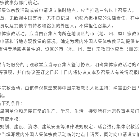
宗教事务部门确定。
行集体宗教活动或者申请设立临时地点，应当推选三名以上召集人。
章，无敌视中国言行，无不良记录，能够承担相应的法律责任，在
员以及其他享有特权和豁免的外国人，不得担任召集人。
集体宗教活动，应当由召集人向所在地设区的市（地、州、盟）宗教
申请和当地寺观教堂的情况，确定为境内外国人集体宗教活动提供
提供专场服务条件的，设区的市（地、州、盟）宗教团体应当书面答
供专场服务的寺观教堂应当与召集人签订协议，明确集体宗教活动的
等事项，并自协议签订之日起十日内将协议文本及召集人有关情况报
体宗教活动，由该寺观教堂安排中国宗教教职人员主持；确需由外国
案。
备下列条件：
周围单位和居民正常的生产、学习、生活，接受所在地宗教事务部
有使用权；
规划、建设、消防、建筑安全等法律法规规定，适合进行集体宗教
应当填写境内外国人集体宗教活动临时地点申请表，同时向申请设立