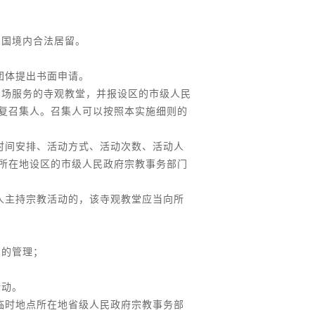
中国境内合法居留。
团体提出书面申请。
专场服务的寺观教堂，并报设区的市级人民
复召集人。召集人可以按照本实施细则的
时间安排、活动方式、活动次数、活动人
所在地设区的市级人民政府宗教事务部门
人主持宗教活动的，该寺观教堂应当向所
门的管理；
活动。
临时地点所在地省级人民政府宗教事务部