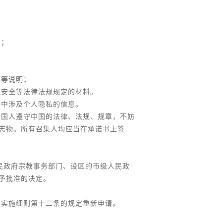
明；
施等说明；
筑安全等法律法规规定的材料。
料中涉及个人隐私的信息。
外国人遵守中国的法律、法规、规章，不妨
志物。所有召集人均应当在承诺书上签
民政府宗教事务部门、设区的市级人民政
予批准的决定。
。
本实施细则第十二条的规定重新申请。