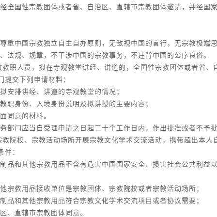
经全国性宗教团体或者省、自治区、直辖市宗教团体邀请，并经国
尊重中国宗教独立自主自办原则，无敌视中国的言行，无宗教极端
、法规、规章，不干涉中国的宗教事务，不违背中国的公序良俗。
教教职人员，拟在寺观教堂讲经、讲道的，全国性宗教团体或者省、
门提交下列申请材料：
拟安排讲经、讲道的寺观教堂的情况；
教职身份、入境身份说明及拟讲授的主要内容；
面同意的材料。
务部门应当自受理申请之日起二十个工作日内，作出批准或者不予
宗教院校、宗教活动场所开展宗教文化学术交流活动，携带超出本人
条件：
制品和其他宗教用品不含有危害中国国家安全、损害社会公共利益
他宗教用品接收单位是宗教团体、宗教院校或者宗教活动场所；
制品和其他宗教用品符合宗教文化学术交流项目或者协议需要；
区、直辖市宗教团体同意。