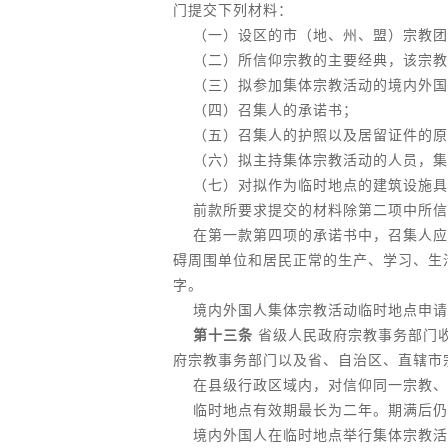
门提交下列材料：
（一）设区的市（地、州、盟）宗教团
（二）所信仰宗教的主要经典，该宗教
（三）拟参加集体宗教活动的境内外国
（四）召集人的承诺书；
（五）召集人的护照以及居留证件的原
（六）拟主持集体宗教活动的人员，集
（七）对拟作为临时地点的建筑设施具
前款所要求提交的材料除第二项中所信
在第一款第四项的承诺书中，召集人应
碍周围单位和居民正常的生产、学习、生
字。
境内外国人集体宗教活动临时地点申请
第十三条
省级人民政府宗教事务部门
府宗教事务部门以及省、自治区、直辖市
在县级行政区域内，对信仰同一宗教、
临时地点有效期最长为二年。期满后仍
境内外国人在临时地点举行集体宗教活