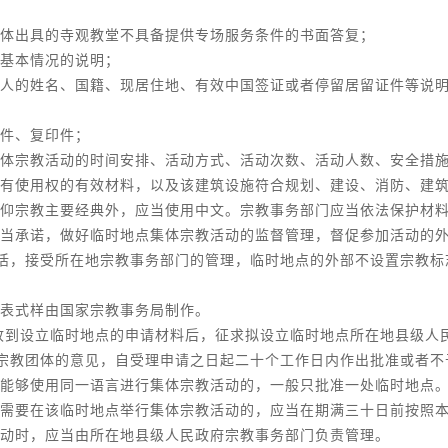
体出具的寺观教堂不具备提供专场服务条件的书面答复；
基本情况的说明；
人的姓名、国籍、现居住地、有效中国签证或者停留居留证件等说
件、复印件；
体宗教活动的时间安排、活动方式、活动次数、活动人数、安全措
有使用权的有效材料，以及该建筑设施符合规划、建设、消防、建
仰宗教主要经典外，应当使用中文。宗教事务部门应当依法保护材
当承诺，做好临时地点集体宗教活动的监督管理，督促参加活动的
活，接受所在地宗教事务部门的管理，临时地点的外部不设置宗教标
表式样由国家宗教事务局制作。
收到设立临时地点的申请材料后，征求拟设立临时地点所在地县级人
宗教团体的意见，自受理申请之日起二十个工作日内作出批准或者不
能够使用同一语言进行集体宗教活动的，一般只批准一处临时地点
需要在该临时地点举行集体宗教活动的，应当在期满三十日前按照
动时，应当由所在地县级人民政府宗教事务部门负责管理。