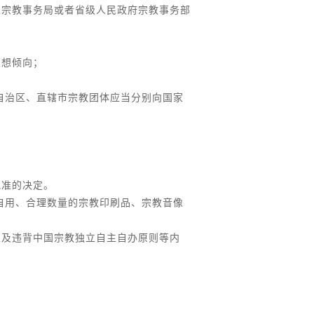
家宗教事务局或者省级人民政府宗教事务部
思想倾向；
自治区、直辖市宗教团体应当分别向国家
批准的决定。
自用、合理数量的宗教印刷品、宗教音像
以及违背中国宗教独立自主自办原则等内