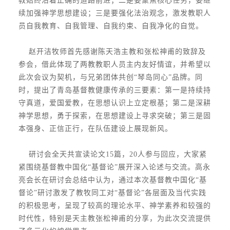
教始终沿着正确的道路前进；二是要聚焦核心任务，要继
续加强神学思想建设；三是要强化法治观念，激发教职人
员自我教育、自我管理、自我约束、自我净化的自觉。
赵开洁牧师首先感谢陈天浩主教和张松神甫的致辞及
参会，借此体现了两教教职人员主内友好情谊，并希望以
此次会议为契机，与兄弟团体共创“琴岛同心”品牌。同
时，提出了青岛基督教健康传承的三要素：第一是持续持
守真道，爱国爱教，在思想认识上立定根基；第二是深耕
神学思想，勇于探索，在思想建设上寻求突破；第三是固
本强身、正信正行，在队伍建设上展现新风。
研讨会全天共宣读论文15篇，20人参与回应，大家紧
紧围绕基督教中国化“基督论”展开深入论述与交流。高永
亮会长在研讨会总结中认为，通过本次基督教中国化“基
督论”研讨激发了教牧同工对“基督论”各层面及当代实践
的积极思考，呈现了较高的理论水平、神学素养和较强的
时代性，特别是天主教张松神甫的分享，为此次交流提供